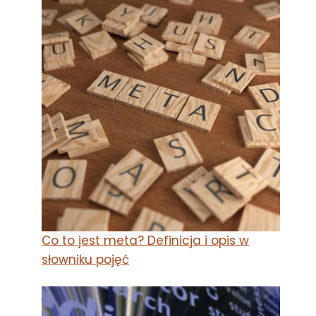
Co to jest meta? Definicja i opis w
słowniku pojęć