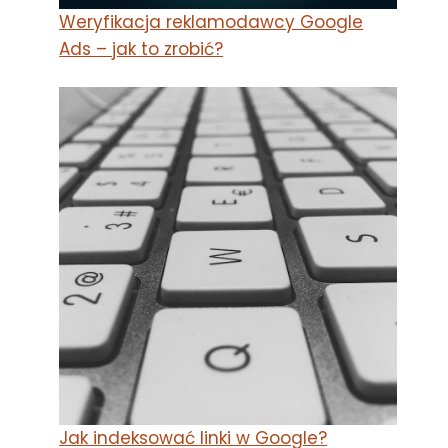
Weryfikacja reklamodawcy Google
Ads – jak to zrobić?
Jak indeksować linki w Google?