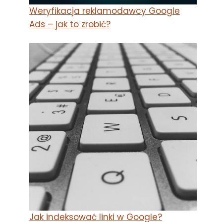
Weryfikacja reklamodawcy Google
Ads – jak to zrobić?
Jak indeksować linki w Google?