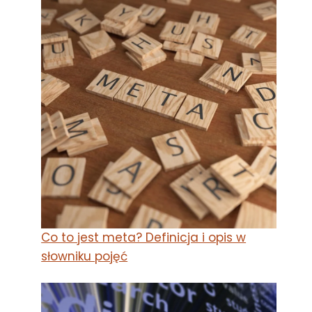
Co to jest meta? Definicja i opis w
słowniku pojęć