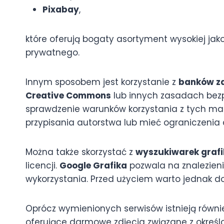
Pixabay
,
które oferują bogaty asortyment wysokiej jak
prywatnego.
Innym sposobem jest korzystanie z
banków zd
Creative Commons
lub innych zasadach bezp
sprawdzenie warunków korzystania z tych ma
przypisania autorstwa lub mieć ograniczeni
Można także skorzystać z
wyszukiwarek grafi
licencji.
Google Grafika
pozwala na znalezien
wykorzystania. Przed użyciem warto jednak do
Oprócz wymienionych serwisów istnieją równi
oferujące darmowe zdjęcia związane z okreś