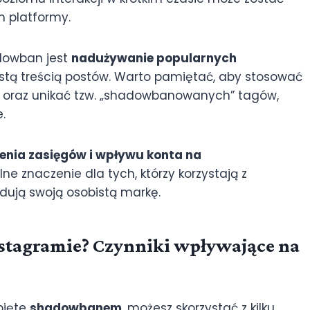
m platformy.
dowban jest
nadużywanie popularnych
istą treścią postów. Warto pamiętać, aby stosować
 oraz unikać tzw. „shadowbanowanych” tagów,
.
enia zasięgów i wpływu konta na
e znaczenie dla tych, którzy korzystają z
ują swoją osobistą markę.
stagramie? Czynniki wpływające na
bjęte
shadowbanem
, możesz skorzystać z kilku