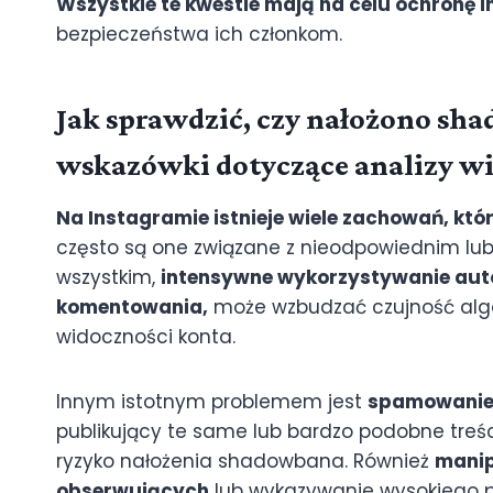
Wszystkie te kwestie mają na celu ochronę i
bezpieczeństwa ich członkom.
Jak sprawdzić, czy nałożono sh
wskazówki dotyczące analizy wi
Na Instagramie istnieje wiele zachowań, k
często są one związane z nieodpowiednim lub
wszystkim,
intensywne wykorzystywanie autom
komentowania,
może wzbudzać czujność algo
widoczności konta.
Innym istotnym problemem jest
spamowanie 
publikujący te same lub bardzo podobne treśc
ryzyko nałożenia shadowbana. Również
manip
obserwujących
lub wykazywanie wysokiego po