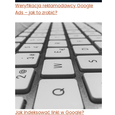
Weryfikacja reklamodawcy Google
Ads – jak to zrobić?
Jak indeksować linki w Google?