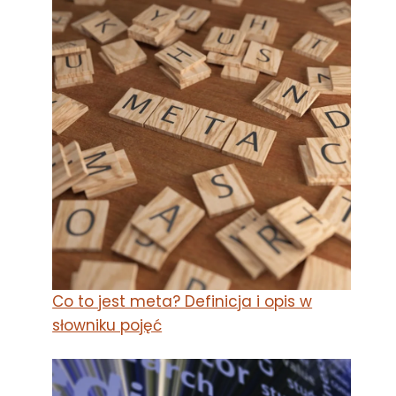
Co to jest meta? Definicja i opis w
słowniku pojęć