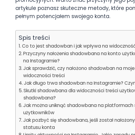
artykule poznasz skuteczne metody, które po
pełnym potencjałem swojego konta.
Spis treści
Co to jest shadowban i jak wpływa na widocznoś
Przyczyny nałożenia shadowbana na konto użytk
na Instagramie?
Jak sprawdzić, czy nałożono shadowban na moje
widoczności treści
Jak długo trwa shadowban na Instagramie? Czyn
Skutki shadowbana dla widoczności treści użytko
shadowbana?
Jak można uniknąć shadowbana na platformach s
użytkowników
Jak pozbyć się shadowbana, jeśli został nałożo
statusu konta
Limity aktywności na Instagramie. Jakie zasady