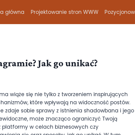
na główna
Projektowanie stron WWW
Pozycjonowa
agramie? Jak go unikać?
ma wiąże się nie tylko z tworzeniem inspirujących
echanizmów, które wpływają na widoczność postów.
ie zdaje sobie sprawy z istnienia shadowbana i jego
 niewidoczne, może znacząco ograniczyć Twoją
z z platformy w celach biznesowych czy
wienia się oraz sposoby, jak go unikać. W tym