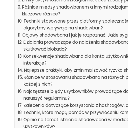
Różnice między shadowbanem a innymi rodzajam
kluczowe różnice?
Techniki stosowane przez platformy społecznośc
algorytmy wpływają na shadowban?
Objawy shadowbana i jak je rozpoznać. Jakie s
Działania prowadzące do nałożenia shadowbana
skutkować blokadą?
Konsekwencje shadowbana dla konta użytkownika
interakcje?
Najlepsze praktyki, aby zminimalizować ryzyko 
Różnice w stosowaniu shadowbana na różnych pl
każdej z nich?
Najczęstsze błędy użytkowników prowadzące do
naruszyć regulaminu?
Zalecenia dotyczące korzystania z hashtagów, a
Techniki, które mogą pomóc w przywróceniu kont
Opinie na temat istnienia shadowbana w mediac
użytkowników?