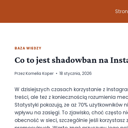
Stro
BAZA WIEDZY
Co to jest shadowban na Inst
Przez
Kornelia Koper
18 stycznia, 2026
W dzisiejszych czasach korzystanie z Instagra
treści, ale też z koniecznością rozumienia m
Statystyki pokazują, że aż 70% użytkowników n
wpływu na zasięgi. To zjawisko, choć często
obecność w sieci, szczególnie jeśli korzystas
promocyjnych. Warto znać przyczyny jego poja