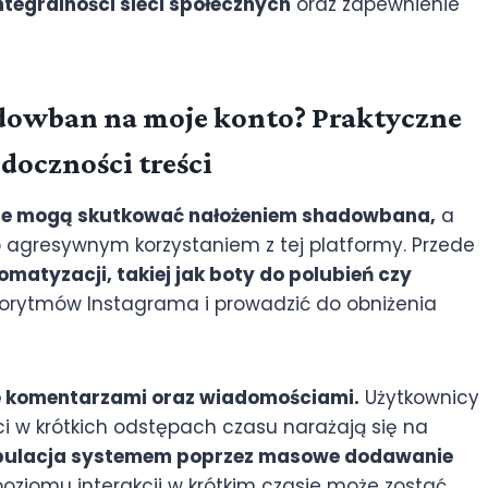
ntegralności sieci społecznych
oraz zapewnienie
adowban na moje konto? Praktyczne
doczności treści
tóre mogą skutkować nałożeniem shadowbana,
a
 agresywnym korzystaniem z tej platformy. Przede
atyzacji, takiej jak boty do polubień czy
rytmów Instagrama i prowadzić do obniżenia
komentarzami oraz wiadomościami.
Użytkownicy
i w krótkich odstępach czasu narażają się na
ulacja systemem poprzez masowe dodawanie
ziomu interakcji w krótkim czasie może zostać