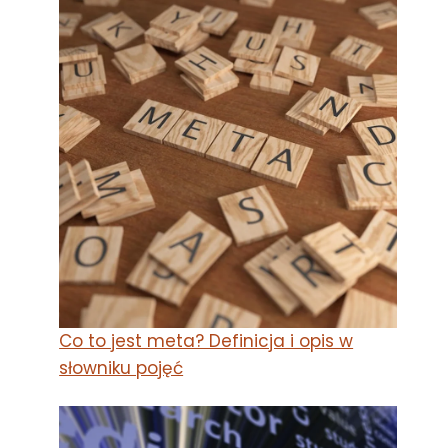
Co to jest meta? Definicja i opis w
słowniku pojęć