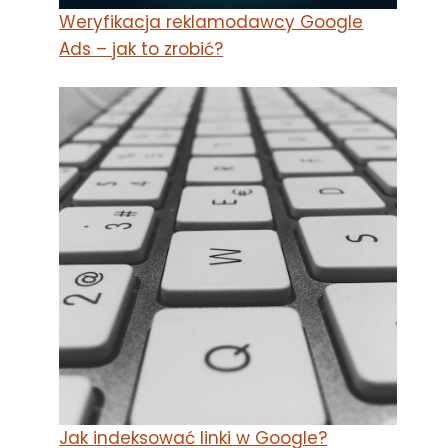
Weryfikacja reklamodawcy Google
Ads – jak to zrobić?
Jak indeksować linki w Google?